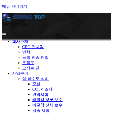
메뉴 건너뛰기
Select language
회사소개
CEO 인사말
연혁
등록·인증 현황
조직도
오시는 길
사업분야
상·하수도 설비
준설
CCTV 조사
연막시험
비굴착 부분 보수
비굴착 전체 보수
각종 시험