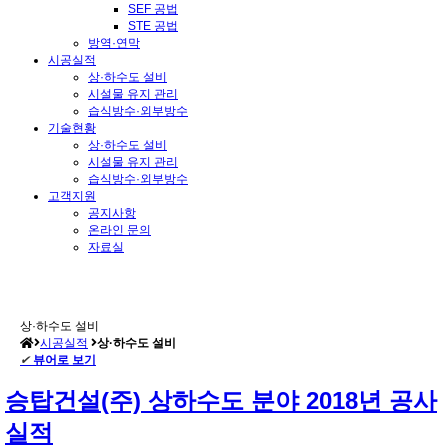
SEF 공법
STE 공법
방역·연막
시공실적
상·하수도 설비
시설물 유지 관리
습식방수·외부방수
기술현황
상·하수도 설비
시설물 유지 관리
습식방수·외부방수
고객지원
공지사항
온라인 문의
자료실
상·하수도 설비
시공실적
상·하수도 설비
✔
뷰어로 보기
승탑건설(주) 상하수도 분야 2018년 공사
실적