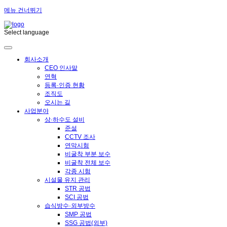
메뉴 건너뛰기
Select language
회사소개
CEO 인사말
연혁
등록·인증 현황
조직도
오시는 길
사업분야
상·하수도 설비
준설
CCTV 조사
연막시험
비굴착 부분 보수
비굴착 전체 보수
각종 시험
시설물 유지 관리
STR 공법
SCI 공법
습식방수·외부방수
SMP 공법
SSG 공법(외부)