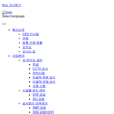
메뉴 건너뛰기
Select language
회사소개
CEO 인사말
연혁
등록·인증 현황
조직도
오시는 길
사업분야
상·하수도 설비
준설
CCTV 조사
연막시험
비굴착 부분 보수
비굴착 전체 보수
각종 시험
시설물 유지 관리
STR 공법
SCI 공법
습식방수·외부방수
SMP 공법
SSG 공법(외부)